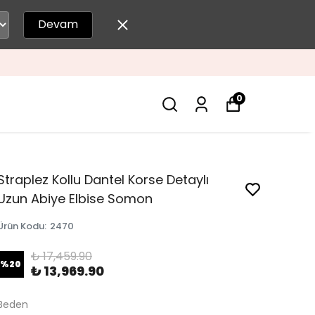
Devam
0
Straplez Kollu Dantel Korse Detaylı
Uzun Abiye Elbise Somon
Ürün Kodu
:
2470
₺ 17,459.90
%
20
₺ 13,969.90
Beden