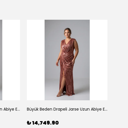
Büyük Beden Drapeli Jarse Uzun Abiye Elbise Gold
Büyük Beden Drapeli Jarse Uzun Abiye Elbise Kiremit
₺ 14,749.90
₺ 14