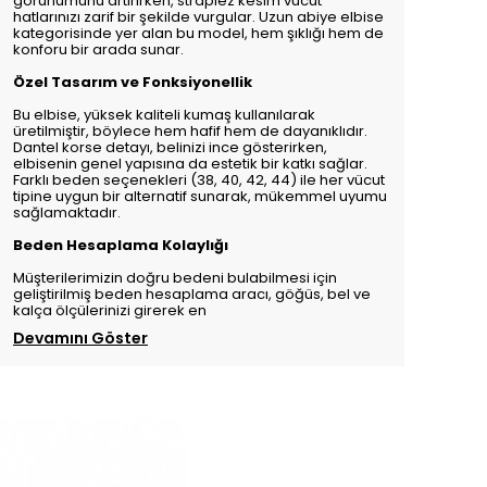
görünümünü artırırken, straplez kesim vücut
hatlarınızı zarif bir şekilde vurgular. Uzun abiye elbise
kategorisinde yer alan bu model, hem şıklığı hem de
konforu bir arada sunar.
Özel Tasarım ve Fonksiyonellik
Bu elbise, yüksek kaliteli kumaş kullanılarak
üretilmiştir, böylece hem hafif hem de dayanıklıdır.
Dantel korse detayı, belinizi ince gösterirken,
elbisenin genel yapısına da estetik bir katkı sağlar.
Farklı beden seçenekleri (38, 40, 42, 44) ile her vücut
tipine uygun bir alternatif sunarak, mükemmel uyumu
sağlamaktadır.
Beden Hesaplama Kolaylığı
Müşterilerimizin doğru bedeni bulabilmesi için
geliştirilmiş beden hesaplama aracı, göğüs, bel ve
kalça ölçülerinizi girerek en
Devamını Göster