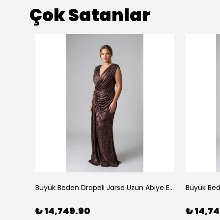
Çok Satanlar
Çiçek Desenli Yırtmaçlı Şifon Uzun Abiye Elbise Mavi
Büyük Beden Drapeli Jarse Uzun Abiye Elbise Bakır
₺ 14,749.90
₺ 14,7