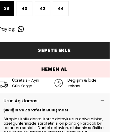
38
40
42
44
Paylaş
:
SEPETE EKLE
HEMEN AL
Ücretsiz - Aynı
Değişim & İade
Gün Kargo
İmkanı
Ürün Açıklaması
Şıklığın ve Zarafetin Buluşması
Straplez kollu dantel korse detaylı uzun abiye elbise,
özel günlerinizde zarafetinizi ön plana çıkaracak bir
tasarıma sahiptir. Dantel detayları, elbisenin sofistike