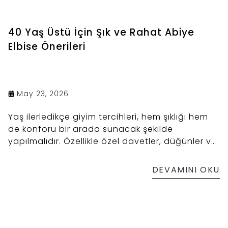
40 Yaş Üstü İçin Şık ve Rahat Abiye
Elbise Önerileri
May 23, 2026
Yaş ilerledikçe giyim tercihleri, hem şıklığı hem
de konforu bir arada sunacak şekilde
yapılmalıdır. Özellikle özel davetler, düğünler ve
gala organizasyonlarında tercih edilecek abiye
elbiseler, kadınların kendilerini rahat
DEVAMINI OKU
hissetmelerini sağlarken aynı zamanda
zarafetlerini ön plana çıkarır.