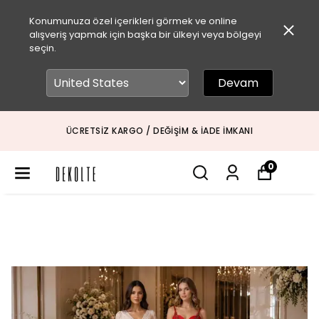
Konumunuza özel içerikleri görmek ve online
alışveriş yapmak için başka bir ülkeyi veya bölgeyi
seçin.
Devam
ÜCRETSIZ KARGO / DEĞIŞIM & İADE İMKANI
0