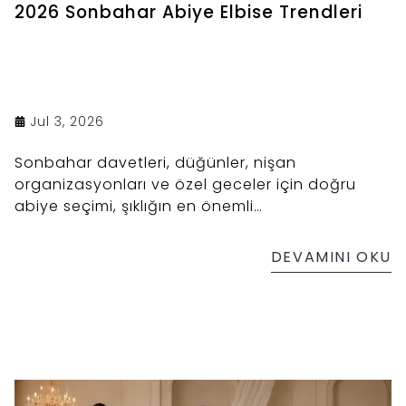
2026 Sonbahar Abiye Elbise Trendleri
Jul 3, 2026
Sonbahar davetleri, düğünler, nişan
organizasyonları ve özel geceler için doğru
abiye seçimi, şıklığın en önemli
tamamlayıcılarından biridir. 2026 sonbahar
sezonunda moda dünyası; zamansız zarafeti
DEVAMINI OKU
modern dokunuşlarla buluşturan tasarımları ön
plana çıkarıyor.