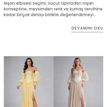
Nişan elbisesi seçimi, vücut tipinizden nişan
konseptine, mevsimden renk ve kumaş tercihine
kadar birçok detayı birlikte değerlendirmeyi
gerektirir. Bu rehberde, hem tarzınızı yansıtan
hem de gün boyu konfor sağlayan doğru nişan
DEVAMINI OKU
elbisesini seçebilmeniz için dikkat etmeniz
gereken en önemli ipuçlarını bulabilirsiniz.