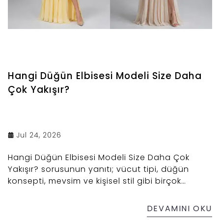
Hangi Düğün Elbisesi Modeli Size Daha
Çok Yakışır?
Jul 24, 2026
Hangi Düğün Elbisesi Modeli Size Daha Çok
Yakışır? sorusunun yanıtı; vücut tipi, düğün
konsepti, mevsim ve kişisel stil gibi birçok
etkene bağlıdır. Bu rehberde A kesimden balık
modele, prenses kesimden sade ve modern
DEVAMINI OKU
tasarımlara kadar farklı düğün elbisesi