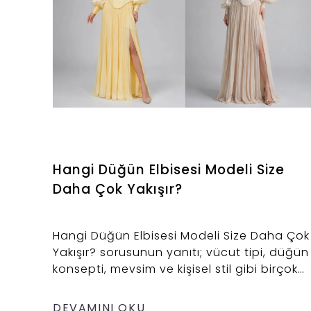
Hangi Düğün Elbisesi Modeli Size
Daha Çok Yakışır?
Hangi Düğün Elbisesi Modeli Size Daha Çok
Yakışır? sorusunun yanıtı; vücut tipi, düğün
konsepti, mevsim ve kişisel stil gibi birçok
etkene bağlıdır. Bu rehberde A kesimden
balık modele, prenses kesimden sade ve
DEVAMINI OKU