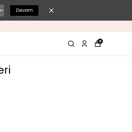
Devam
0
ri