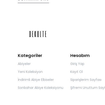
modern tasarımlara kadar farklı düğün
elbisesi modellerini detaylı şekilde
inceleyebilir, size en çok yakışacak modeli
seçerken dikkat etmeniz gereken püf
noktalarını keşfedebilirsiniz.
Kategoriler
Hesabım
Abiyeler
Giriş Yap
Yeni Koleksiyon
Kayıt Ol
İndirimli Abiye Elbiseler
Siparişlerim Sayfası
Sonbahar Abiye Koleksiyonu
Şifremi Unuttum Sayf