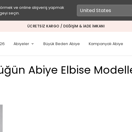
görmek ve online alışveriş yapmak
geyi seçin.
ÜCRETSIZ KARGO / DEĞIŞIM & İADE İMKANI
026
Abiyeler
Büyük Beden Abiye
Kampanyalı Abiye
üğün Abiye Elbise Modelle