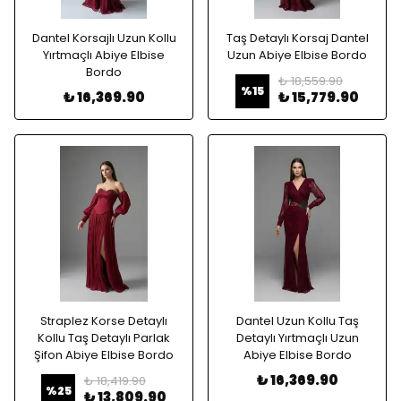
Dantel Korsajlı Uzun Kollu
Taş Detaylı Korsaj Dantel
Yırtmaçlı Abiye Elbise
Uzun Abiye Elbise Bordo
Bordo
₺ 18,559.90
%
15
₺ 16,369.90
₺ 15,779.90
Straplez Korse Detaylı
Dantel Uzun Kollu Taş
Kollu Taş Detaylı Parlak
Detaylı Yırtmaçlı Uzun
Şifon Abiye Elbise Bordo
Abiye Elbise Bordo
₺ 16,369.90
₺ 18,419.90
%
25
₺ 13,809.90