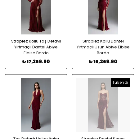
Straplez Kollu Taş Detaylı
Straplez Kollu Dantel
Yırtmaçlı Dantel Abiye
Yırtmaçlı Uzun Abiye Elbise
Elbise Bordo
Bordo
₺ 17,369.90
₺ 16,269.90
Tükendi
Taş Detaylı Halter Yaka
Straplez Dantel Korse