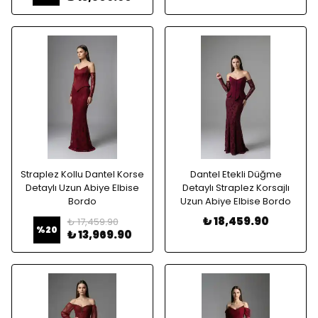
Straplez Kollu Dantel Korse
Dantel Etekli Düğme
Detaylı Uzun Abiye Elbise
Detaylı Straplez Korsajlı
Bordo
Uzun Abiye Elbise Bordo
₺ 18,459.90
₺ 17,459.90
%
20
₺ 13,969.90