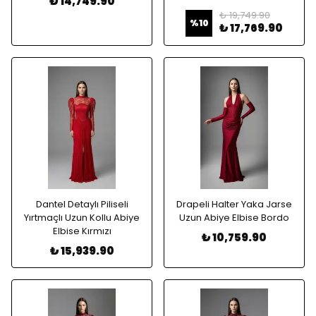
₺ 14,749.90
₺ 19,749.90
%
10
₺ 17,769.90
Dantel Detaylı Piliseli
Drapeli Halter Yaka Jarse
Yırtmaçlı Uzun Kollu Abiye
Uzun Abiye Elbise Bordo
Elbise Kırmızı
₺ 10,759.90
₺ 15,939.90