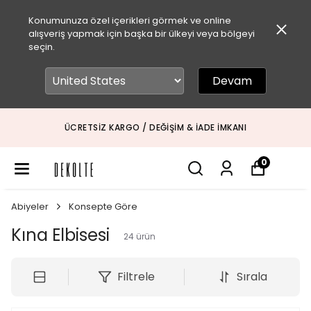
Konumunuza özel içerikleri görmek ve online
alışveriş yapmak için başka bir ülkeyi veya bölgeyi
seçin.
Devam
ÜCRETSIZ KARGO / DEĞIŞIM & İADE İMKANI
0
Abiyeler
Konsepte Göre
Kına Elbisesi
24
ürün
Filtrele
Sırala