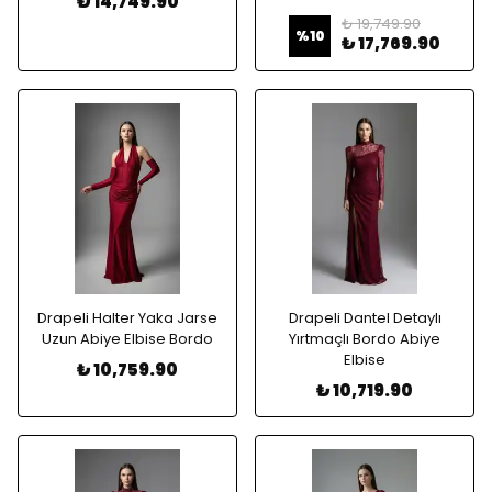
₺ 14,749.90
₺ 19,749.90
%
10
₺ 17,769.90
Drapeli Halter Yaka Jarse
Drapeli Dantel Detaylı
Uzun Abiye Elbise Bordo
Yırtmaçlı Bordo Abiye
Elbise
₺ 10,759.90
₺ 10,719.90