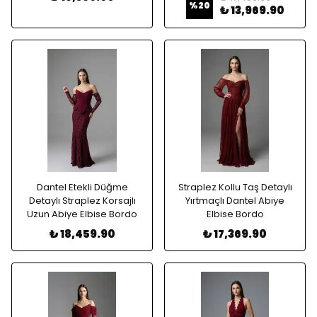
%
20
₺ 13,969.90
Dantel Etekli Düğme
Straplez Kollu Taş Detaylı
Detaylı Straplez Korsajlı
Yırtmaçlı Dantel Abiye
Uzun Abiye Elbise Bordo
Elbise Bordo
₺ 18,459.90
₺ 17,369.90