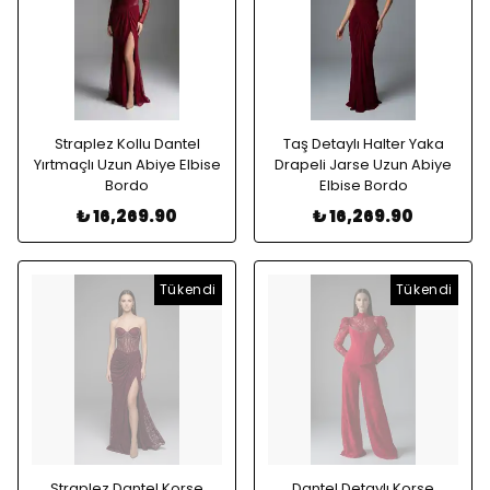
Straplez Kollu Dantel
Taş Detaylı Halter Yaka
Yırtmaçlı Uzun Abiye Elbise
Drapeli Jarse Uzun Abiye
Bordo
Elbise Bordo
₺ 16,269.90
₺ 16,269.90
Tükendi
Tükendi
Straplez Dantel Korse
Dantel Detaylı Korse