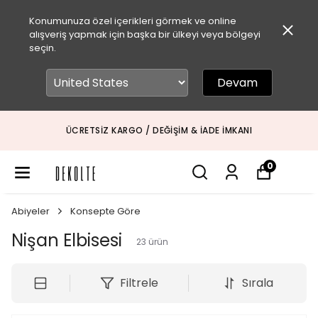
Konumunuza özel içerikleri görmek ve online
alışveriş yapmak için başka bir ülkeyi veya bölgeyi
seçin.
Devam
ÜCRETSIZ KARGO / DEĞIŞIM & İADE İMKANI
0
Abiyeler
Konsepte Göre
Nişan Elbisesi
23
ürün
Filtrele
Sırala