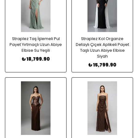
Straplez Taş İşlemeli Pul
Straplez Kol Organze
Payet Yırtmaçlı Uzun Abiye
Detaylı Çiçek Aplikeli Payet
Elbise Su Yeşili
Taşlı Uzun Abiye Elbise
Siyah
₺ 18,799.90
₺ 15,799.90