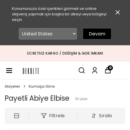
Konumunuza özel içerikleri görmek ve online
alışveriş yapmak için başka bir ülkeyi veya bölgeyi
seçin.
Devam
ÜCRETSIZ KARGO / DEĞIŞIM & İADE İMKANI
0
Abiyeler
Kumaşa Göre
Payetli Abiye Elbise
10
ürün
Filtrele
Sırala