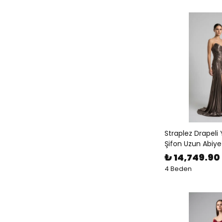
Straplez Drapeli 
Şifon Uzun Abiye
₺ 14,749.90
4 Beden