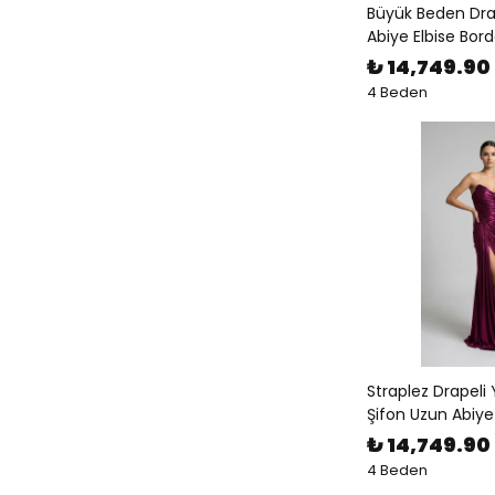
Büyük Beden Dra
Abiye Elbise Bor
₺ 14,749.90
4 Beden
Straplez Drapeli 
Şifon Uzun Abiye
₺ 14,749.90
4 Beden