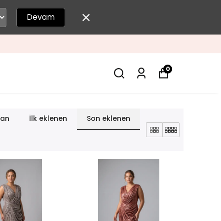
Devam
0
lan
İlk eklenen
Son eklenen