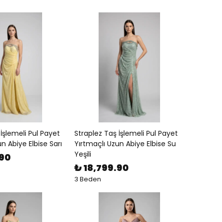
İşlemeli Pul Payet
Straplez Taş İşlemeli Pul Payet
n Abiye Elbise Sarı
Yırtmaçlı Uzun Abiye Elbise Su
Yeşili
.90
₺ 18,799.90
3 Beden