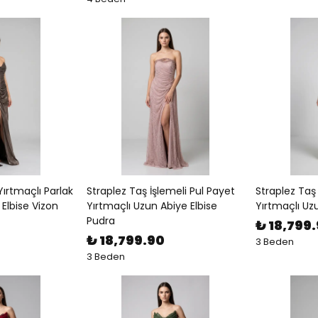
Yırtmaçlı Parlak
Straplez Taş İşlemeli Pul Payet
Straplez Taş 
 Elbise Vizon
Yırtmaçlı Uzun Abiye Elbise
Yırtmaçlı Uzu
Pudra
₺ 18,799
₺ 18,799.90
3 Beden
3 Beden