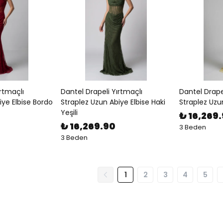
ırtmaçlı
Dantel Drapeli Yırtmaçlı
Dantel Drape
iye Elbise Bordo
Straplez Uzun Abiye Elbise Haki
Straplez Uzun
Yeşili
₺ 16,269
₺ 16,269.90
3 Beden
3 Beden
1
2
3
4
5