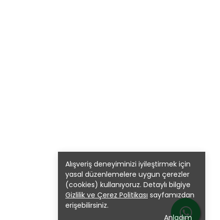
Alışveriş deneyiminizi iyileştirmek için
yasal düzenlemelere uygun çerezler
(cookies) kullanıyoruz. Detaylı bilgiye
Gizlilik ve Çerez Politikası
sayfamızdan
erişebilirsiniz.
Anladım