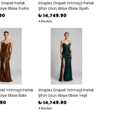
Drapeli Parlak
Straplez Drapeli Yırtmaçlı Parlak
biye Elbise Pudra
Şifon Uzun Abiye Elbise Siyah
.90
₺ 14,749.90
4 Beden
eli Yırtmaçlı Parlak
Straplez Drapeli Yırtmaçlı Parlak
iye Elbise Bakır
Şifon Uzun Abiye Elbise Yeşil
.90
₺ 14,749.90
4 Beden