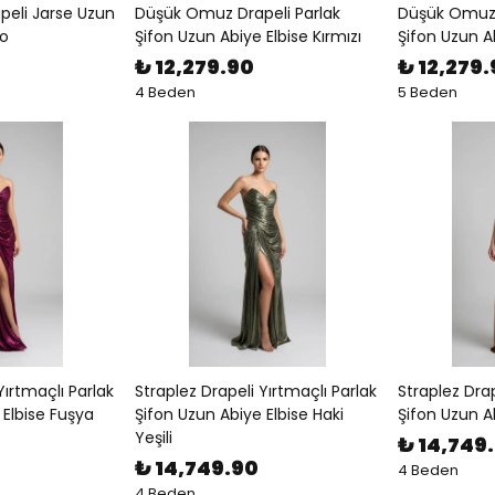
peli Jarse Uzun
Düşük Omuz Drapeli Parlak
Düşük Omuz 
do
Şifon Uzun Abiye Elbise Kırmızı
Şifon Uzun A
₺ 12,279.90
₺ 12,279
4 Beden
5 Beden
Yırtmaçlı Parlak
Straplez Drapeli Yırtmaçlı Parlak
Straplez Drap
 Elbise Fuşya
Şifon Uzun Abiye Elbise Haki
Şifon Uzun Ab
Yeşili
₺ 14,749
₺ 14,749.90
4 Beden
4 Beden