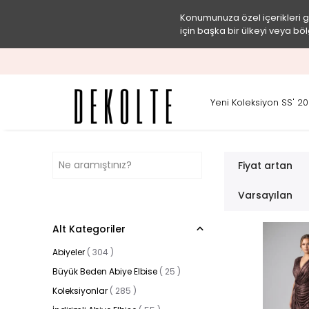
Konumunuza özel içerikleri 
için başka bir ülkeyi veya böl
Yeni Koleksiyon SS' 2
Fiyat artan
Varsayılan
Alt Kategoriler
Abiyeler
(
304
)
Büyük Beden Abiye Elbise
(
25
)
Koleksiyonlar
(
285
)