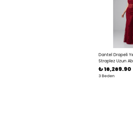
Dantel Drapeli Y
Straplez Uzun Ab
₺ 16,269.90
3 Beden