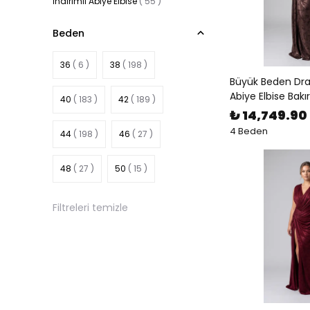
İndirimli Abiye Elbise
(
55
)
Beden
36
( 6 )
38
( 198 )
Büyük Beden Dra
Abiye Elbise Bakır
40
( 183 )
42
( 189 )
₺ 14,749.90
4 Beden
44
( 198 )
46
( 27 )
48
( 27 )
50
( 15 )
Filtreleri temizle