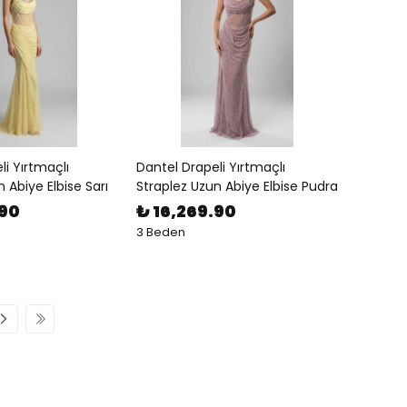
li Yırtmaçlı
Dantel Drapeli Yırtmaçlı
 Abiye Elbise Sarı
Straplez Uzun Abiye Elbise Pudra
.90
₺ 16,269.90
3 Beden