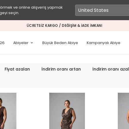
görmek ve online alışveriş yapmak
geyi seçin.
ÜCRETSIZ KARGO / DEĞIŞIM & İADE İMKANI
026
Abiyeler
Büyük Beden Abiye
Kampanyalı Abiye
Fiyat azalan
İndirim oranı artan
İndirim oranı aza