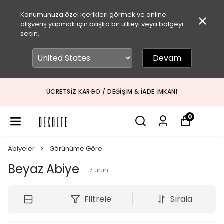
Konumunuza özel içerikleri görmek ve online
alışveriş yapmak için başka bir ülkeyi veya bölgeyi
seçin.
Devam
ÜCRETSIZ KARGO / DEĞIŞIM & İADE İMKANI
0
Abiyeler
Görünüme Göre
Beyaz Abiye
7
ürün
Filtrele
Sırala