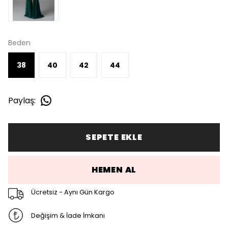
Beden
38
40
42
44
Paylaş
:
SEPETE EKLE
HEMEN AL
Ücretsiz - Aynı Gün Kargo
Değişim & İade İmkanı