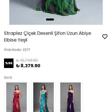
Straplez Çiçek Desenli Şifon Uzun Abiye
Elbise Yeşil
Ürün Kodu
:
2271
₺ 16,749.90
%
50
₺ 8,379.90
Renk