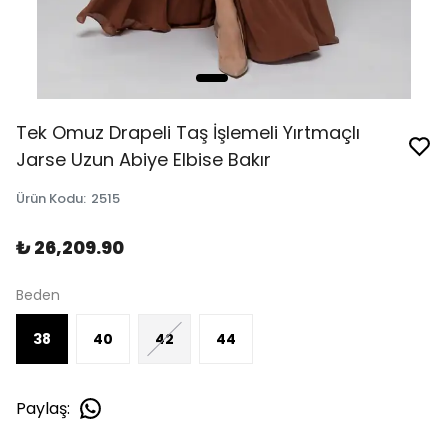
Tek Omuz Drapeli Taş İşlemeli Yırtmaçlı
Jarse Uzun Abiye Elbise Bakır
Ürün Kodu
:
2515
₺ 26,209.90
Beden
38
40
42
44
Paylaş
: