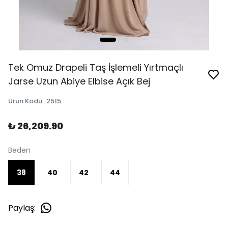
Tek Omuz Drapeli Taş İşlemeli Yırtmaçlı
Jarse Uzun Abiye Elbise Açık Bej
Ürün Kodu
:
2515
₺ 26,209.90
Beden
38
40
42
44
Paylaş
: