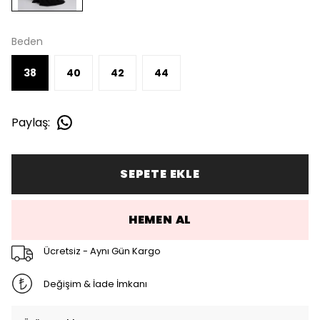
Beden
38
40
42
44
Paylaş
:
SEPETE EKLE
HEMEN AL
Ücretsiz - Aynı Gün Kargo
Değişim & İade İmkanı