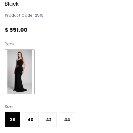
Black
Product Code
:
2515
$ 551.00
Renk
Size
38
40
42
44