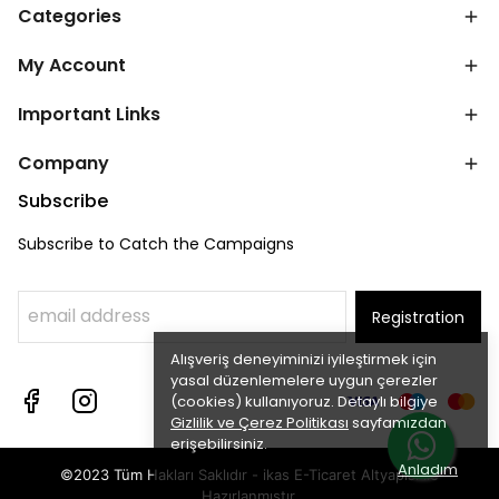
Categories
My Account
Important Links
Company
Subscribe
Subscribe to Catch the Campaigns
Registration
Alışveriş deneyiminizi iyileştirmek için
yasal düzenlemelere uygun çerezler
(cookies) kullanıyoruz. Detaylı bilgiye
Gizlilik ve Çerez Politikası
sayfamızdan
erişebilirsiniz.
Anladım
©2023 Tüm Hakları Saklıdır - ikas E-Ticaret
Altyapısı ile
Hazırlanmıştır.