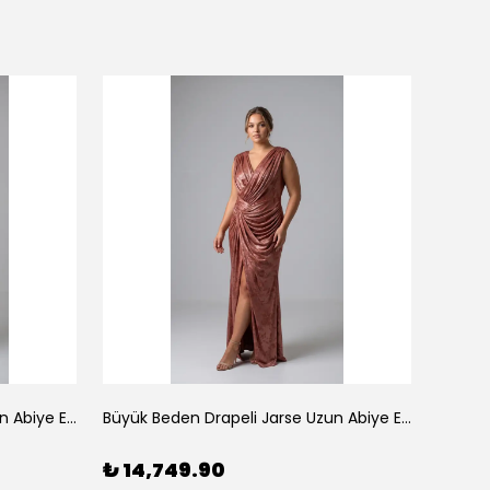
Büyük Beden Drapeli Jarse Uzun Abiye Elbise Gold
Büyük Beden Drapeli Jarse Uzun Abiye Elbise Kiremit
₺ 14,749.90
₺ 14