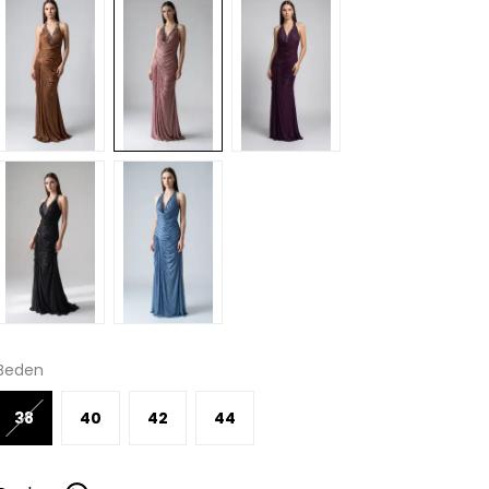
Beden
38
40
42
44