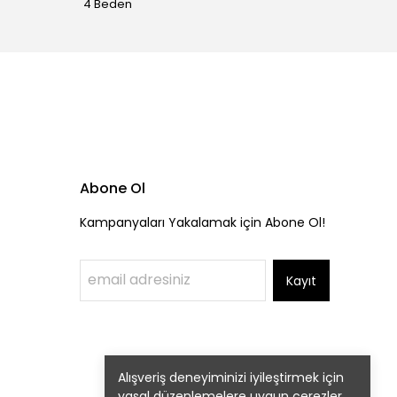
4 Beden
4 Bede
Abone Ol
Kampanyaları Yakalamak için Abone Ol!
Kayıt
Alışveriş deneyiminizi iyileştirmek için
yasal düzenlemelere uygun çerezler