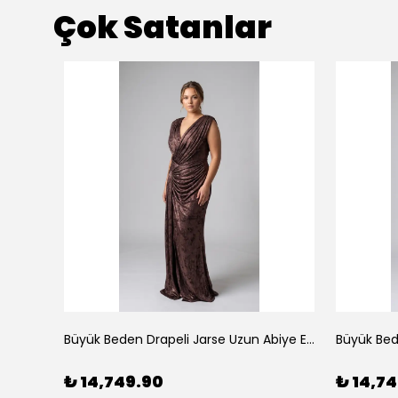
Çok Satanlar
Çiçek Desenli Yırtmaçlı Şifon Uzun Abiye Elbise Mavi
Büyük Beden Drapeli Jarse Uzun Abiye Elbise Bakır
₺ 14,749.90
₺ 14,7