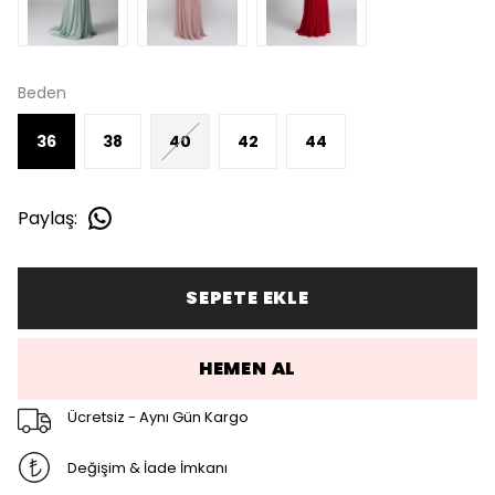
Beden
36
38
40
42
44
Paylaş
:
SEPETE EKLE
HEMEN AL
Ücretsiz - Aynı Gün Kargo
Değişim & İade İmkanı