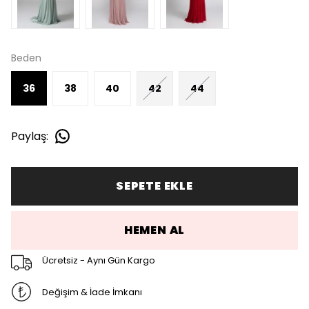
Beden
36
38
40
42
44
Paylaş
:
SEPETE EKLE
HEMEN AL
Ücretsiz - Aynı Gün Kargo
Değişim & İade İmkanı