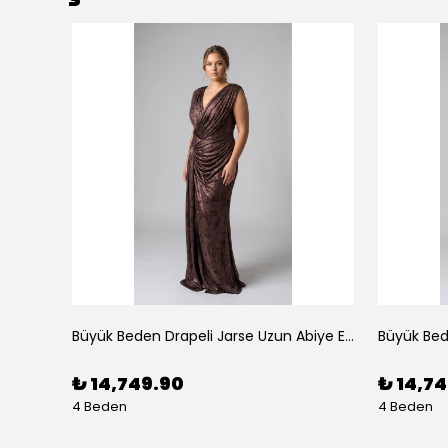
Çiçek Desenli Yırtmaçlı Şifon Uzun Abiye Elbise Mavi
Büyük Beden Drapeli Jarse Uzun Abiye Elbise Bakır
₺ 14,749.90
₺ 14,7
4 Beden
4 Beden