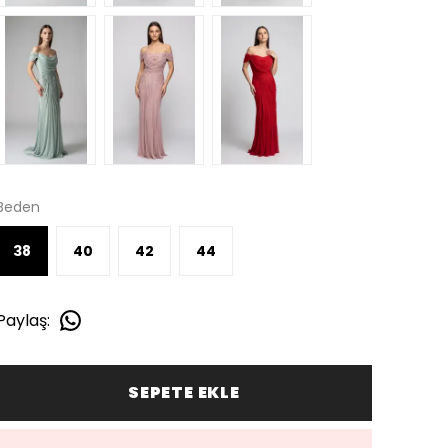
Beden
38
40
42
44
Paylaş
:
SEPETE EKLE